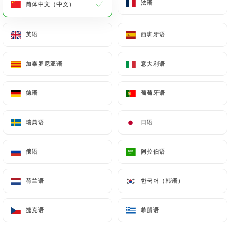
法语
法语
简体中文（中文）
简体中文（中文）
菜单
ZH
英语
英语
西班牙语
西班牙语
加泰罗尼亚语
加泰罗尼亚语
意大利语
意大利语
德语
德语
葡萄牙语
葡萄牙语
/
主页
联系人
联系人
瑞典语
瑞典语
日语
日语
俄语
俄语
阿拉伯语
阿拉伯语
荷兰语
荷兰语
한국어（韩语）
한국어（韩语）
L'Ami.e
捷克语
捷克语
希腊语
希腊语