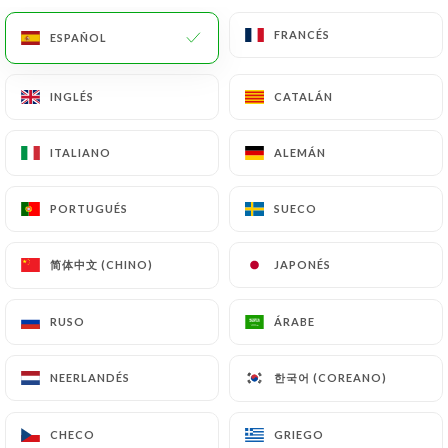
FRANCÉS
FRANCÉS
ES
MENÚ
ESPAÑOL
ESPAÑOL
INGLÉS
INGLÉS
CATALÁN
CATALÁN
ITALIANO
ITALIANO
ALEMÁN
ALEMÁN
/
INICIO
CONTACTO
PORTUGUÉS
PORTUGUÉS
SUECO
SUECO
Contacto
简体中文 (CHINO)
简体中文 (CHINO)
JAPONÉS
JAPONÉS
RUSO
RUSO
ÁRABE
ÁRABE
한국어 (COREANO)
한국어 (COREANO)
NEERLANDÉS
NEERLANDÉS
L'Ami.e
CHECO
CHECO
GRIEGO
GRIEGO