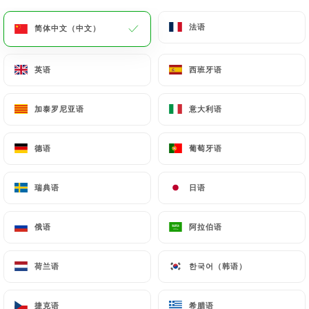
法语
法语
简体中文（中文）
简体中文（中文）
英语
英语
西班牙语
西班牙语
L'Ami.e
加泰罗尼亚语
加泰罗尼亚语
意大利语
意大利语
德语
德语
葡萄牙语
葡萄牙语
10 评论
BAR - CAFÉ
瑞典语
瑞典语
日语
日语
114 Boulevard De La Villette
75019 Paris France
俄语
俄语
阿拉伯语
阿拉伯语
荷兰语
荷兰语
한국어（韩语）
한국어（韩语）
餐厅简介
捷克语
捷克语
希腊语
希腊语