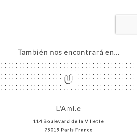
ERVA
IDO
ERÍA
EÑA
NÚ
También nos encontrará en…
ACTO
L'Ami.e
114 Boulevard de la Villette
75019 Paris France