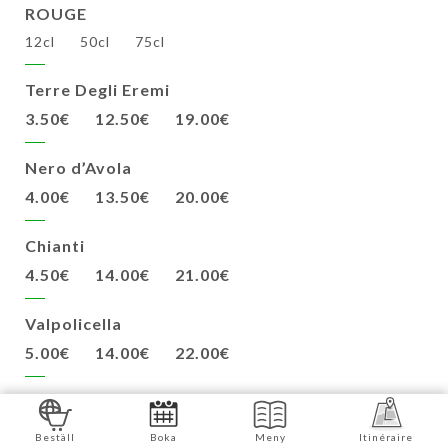
ROUGE
12cl
50cl
75cl
Terre Degli Eremi
3.50€
12.50€
19.00€
Nero d’Avola
4.00€
13.50€
20.00€
Chianti
4.50€
14.00€
21.00€
Valpolicella
5.00€
14.00€
22.00€
Chianti classico
6.00€
17.00€
29.00€
Beställ
Boka
Meny
Itinéraire