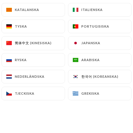
5.00€
KATALANSKA
KATALANSKA
ITALIENSKA
ITALIENSKA
Tiramisu traditionnel
5.00€
TYSKA
TYSKA
PORTUGISISKA
PORTUGISISKA
Cheesecake coulis de chocolat ou fruits rouges
简体中文 (KINESISKA)
简体中文 (KINESISKA)
JAPANSKA
JAPANSKA
5.00€
RYSKA
RYSKA
ARABISKA
ARABISKA
Moelleux au chocolat & sa crème anglaise
5.00€
한국어 (KOREANSKA)
한국어 (KOREANSKA)
NEDERLÄNDSKA
NEDERLÄNDSKA
Planche 3 fromages
TJECKISKA
TJECKISKA
GREKISKA
GREKISKA
Scarmorza affumicata, Taleggio dop, Gorgonzola
dop et sa confiture
9.00€