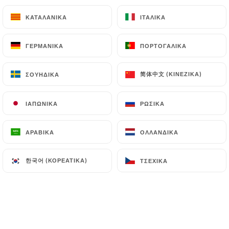
5.00€
ΚΑΤΑΛΑΝΙΚΆ
ΚΑΤΑΛΑΝΙΚΆ
ΙΤΑΛΙΚΆ
ΙΤΑΛΙΚΆ
Tiramisu traditionnel
5.00€
ΓΕΡΜΑΝΙΚΆ
ΓΕΡΜΑΝΙΚΆ
ΠΟΡΤΟΓΑΛΙΚΆ
ΠΟΡΤΟΓΑΛΙΚΆ
Cheesecake coulis de chocolat ou fruits rouges
简体中文 (ΚΙΝΈΖΙΚΑ)
简体中文 (ΚΙΝΈΖΙΚΑ)
ΣΟΥΗΔΙΚΆ
ΣΟΥΗΔΙΚΆ
5.00€
ΙΑΠΩΝΙΚΆ
ΙΑΠΩΝΙΚΆ
ΡΩΣΙΚΆ
ΡΩΣΙΚΆ
Moelleux au chocolat & sa crème anglaise
5.00€
ΑΡΑΒΙΚΆ
ΑΡΑΒΙΚΆ
ΟΛΛΑΝΔΙΚΆ
ΟΛΛΑΝΔΙΚΆ
Planche 3 fromages
한국어 (ΚΟΡΕΆΤΙΚΑ)
한국어 (ΚΟΡΕΆΤΙΚΑ)
ΤΣΈΧΙΚΑ
ΤΣΈΧΙΚΑ
Scarmorza affumicata, Taleggio dop, Gorgonzola
dop et sa confiture
9.00€