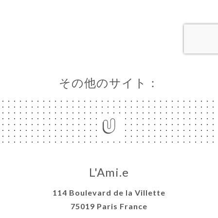
ャ
リ
ビ
ー
その他のサイト：
ニ
ー
絡
L'Ami.e
114 Boulevard de la Villette
75019 Paris France