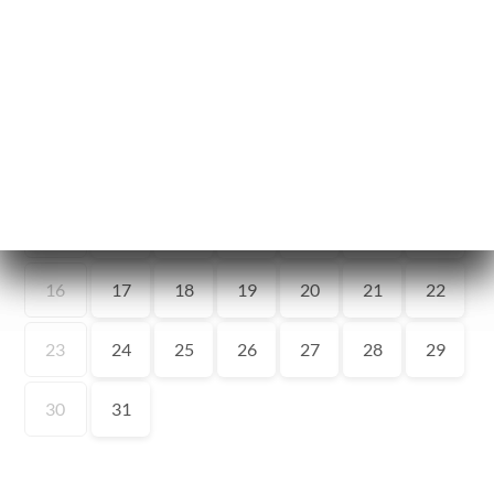
ー
約
文