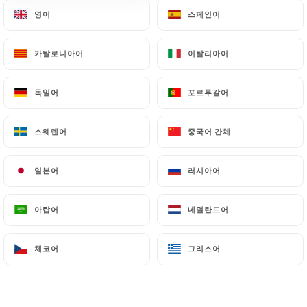
영어
영어
스페인어
스페인어
David L. 평가
카탈로니아어
카탈로니아어
이탈리아어
이탈리아어
D
1/5
Notre réservation n’a pas été prise en
독일어
독일어
포르투갈어
포르투갈어
compte alors que nous avions fait la
demande deux semaines avant. Nous nous
스웨덴어
스웨덴어
중국어 간체
중국어 간체
sommes retrouvés le jour même sur un
bout de table sale à l’improviste. Aucune
일본어
일본어
러시아어
러시아어
excuse, aucune sympathie, alors que
c’était pour un anniversaire. Ne venez pas
아랍어
아랍어
네덜란드어
네덜란드어
ici.
18/12/2025
•
01:07
체코어
체코어
그리스어
그리스어
FRANCISCO C. 평가
F
1/5