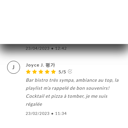
J
5/5
16/10/2023
•
07:39
Marguerite m. 평가
M
5/5
23/04/2023
•
12:42
Joyce J. 평가
J
5/5
Bar bistro très sympa, ambiance au top, la
playlist m’a rappelé de bon souvenirs!
Cocktail et pizza à tomber, je me suis
régalée
23/02/2023
•
11:34