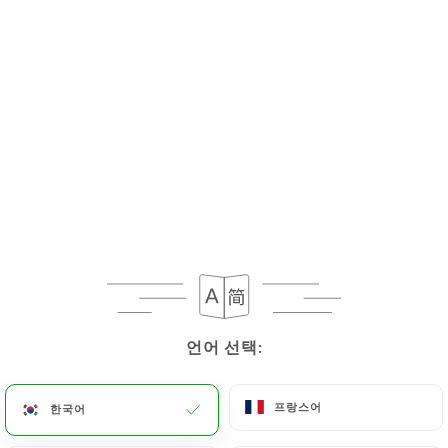
메뉴
KO
/
홈
리뷰
리뷰
10 Uniiti 리뷰
언어 선택:
언어 선택:
3.4 / 5
프랑스어
프랑스어
한국어
한국어
100% 실제 검증된 리뷰입니다.