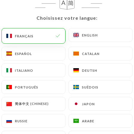
Choisissez votre langue:
Choisissez votre langue:
ENGLISH
ENGLISH
FRANÇAIS
FRANÇAIS
ESPAÑOL
ESPAÑOL
CATALAN
CATALAN
ITALIANO
ITALIANO
DEUTSH
DEUTSH
PORTUGUÊS
PORTUGUÊS
SUÉDOIS
SUÉDOIS
简体中文 (CHINESE)
简体中文 (CHINESE)
JAPON
JAPON
RUSSIE
RUSSIE
ARABE
ARABE