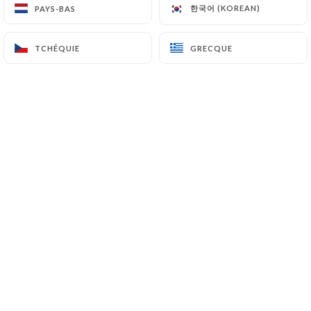
한국어 (KOREAN)
한국어 (KOREAN)
PAYS-BAS
PAYS-BAS
TCHÉQUIE
TCHÉQUIE
GRECQUE
GRECQUE